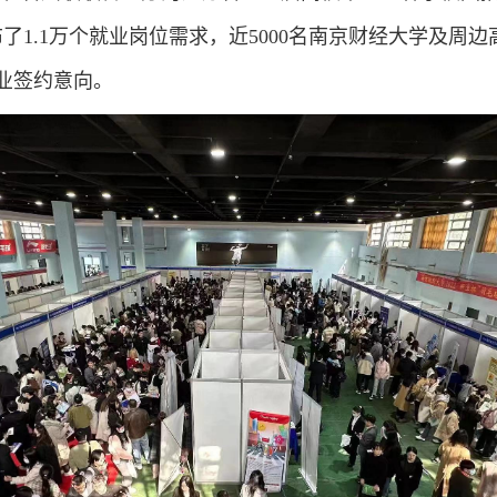
布了
1.
1
万个就业岗位需求，近
5
000
名南京财经大学及周边
业签约意向。